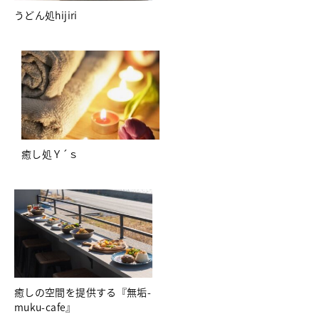
うどん処hijiri
癒し処Ｙ´ｓ
癒しの空間を提供する『無垢-
muku-cafe』