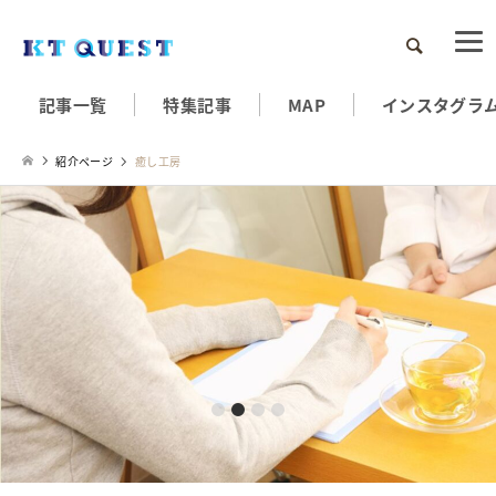
検索
記事一覧
特集記事
MAP
インスタグラ
紹介ページ
癒し工房
1
2
3
4