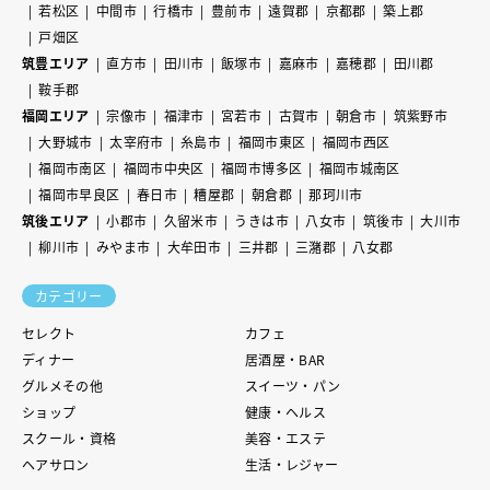
若松区
中間市
行橋市
豊前市
遠賀郡
京都郡
築上郡
戸畑区
筑豊エリア
直方市
田川市
飯塚市
嘉麻市
嘉穂郡
田川郡
鞍手郡
福岡エリア
宗像市
福津市
宮若市
古賀市
朝倉市
筑紫野市
大野城市
太宰府市
糸島市
福岡市東区
福岡市西区
福岡市南区
福岡市中央区
福岡市博多区
福岡市城南区
福岡市早良区
春日市
糟屋郡
朝倉郡
那珂川市
筑後エリア
小郡市
久留米市
うきは市
八女市
筑後市
大川市
柳川市
みやま市
大牟田市
三井郡
三潴郡
八女郡
カテゴリー
セレクト
カフェ
ディナー
居酒屋・BAR
グルメその他
スイーツ・パン
ショップ
健康・ヘルス
スクール・資格
美容・エステ
ヘアサロン
生活・レジャー