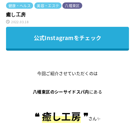
健康・ヘルス
美容・エステ
八幡東区
癒し工房
2022.03.18
公式Instagramをチェック
今回ご紹介させていただくのは
八幡東区のシーサイドスパ内
にある
❝
癒し工房
❞
さん✨