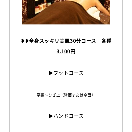
❥︎❥全身スッキリ美肌30分コース 各種
3.100円
▶フットコース
足裏～ひざ上（背面または全面）
▶ハンドコース