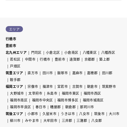
エリア
行橋市
豊前市
北九州エリア
門司区
小倉北区
小倉南区
八幡東区
八幡西区
若松区
中間市
行橋市
豊前市
遠賀郡
京都郡
築上郡
戸畑区
筑豊エリア
直方市
田川市
飯塚市
嘉麻市
嘉穂郡
田川郡
鞍手郡
福岡エリア
宗像市
福津市
宮若市
古賀市
朝倉市
筑紫野市
大野城市
太宰府市
糸島市
福岡市東区
福岡市西区
福岡市南区
福岡市中央区
福岡市博多区
福岡市城南区
福岡市早良区
春日市
糟屋郡
朝倉郡
那珂川市
筑後エリア
小郡市
久留米市
うきは市
八女市
筑後市
大川市
柳川市
みやま市
大牟田市
三井郡
三潴郡
八女郡