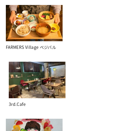
FARMERS Village ベジバル
3rd.Cafe