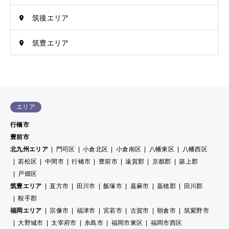
筑後エリア
筑豊エリア
エリア
行橋市
豊前市
北九州エリア
門司区
小倉北区
小倉南区
八幡東区
八幡西区
若松区
中間市
行橋市
豊前市
遠賀郡
京都郡
築上郡
戸畑区
筑豊エリア
直方市
田川市
飯塚市
嘉麻市
嘉穂郡
田川郡
鞍手郡
福岡エリア
宗像市
福津市
宮若市
古賀市
朝倉市
筑紫野市
大野城市
太宰府市
糸島市
福岡市東区
福岡市西区