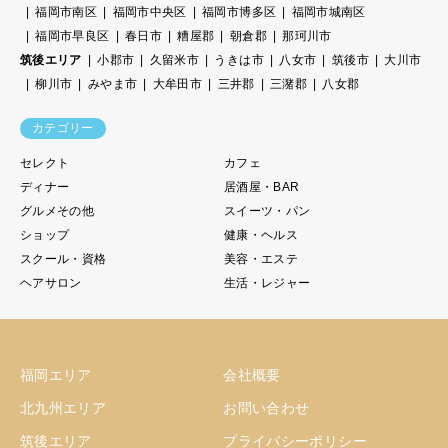
福岡市南区
福岡市中央区
福岡市博多区
福岡市城南区
福岡市早良区
春日市
糟屋郡
朝倉郡
那珂川市
筑後エリア
小郡市
久留米市
うきは市
八女市
筑後市
大川市
柳川市
みやま市
大牟田市
三井郡
三潴郡
八女郡
カテゴリー
セレクト
カフェ
ディナー
居酒屋・BAR
グルメその他
スイーツ・パン
ショップ
健康・ヘルス
スクール・資格
美容・エステ
ヘアサロン
生活・レジャー
福岡エリア
会社概要
北九州エリア
お問い合わせ
筑後エリア
プライバシーポリシー