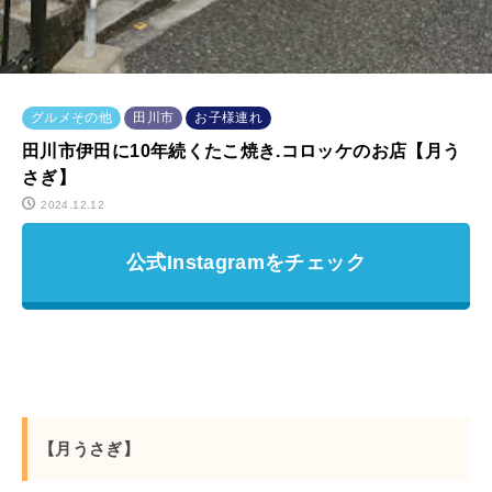
グルメその他
田川市
お子様連れ
田川市伊田に10年続くたこ焼き.コロッケのお店【月う
さぎ】
2024.12.12
公式Instagramをチェック
【月うさぎ】