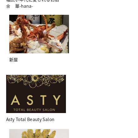
🌼 華-hana-
新屋
Asty Total Beauty Salon