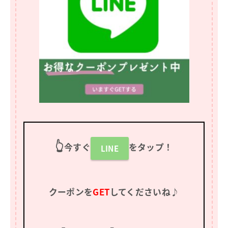
👆
今すぐ
をタップ！
LINE
クーポンを
GET
してくださいね♪