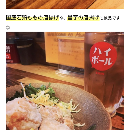
国産若鶏ももの唐揚げ
里芋の唐揚げ
や、
も絶品です
◎