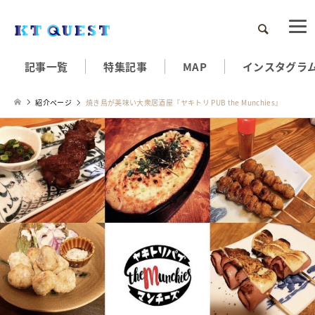
検索
記事一覧
特集記事
MAP
インスタグラ
紹介ページ
焼き鳥が美味い大衆居酒屋『ヤキトリ PUB the Munchies』