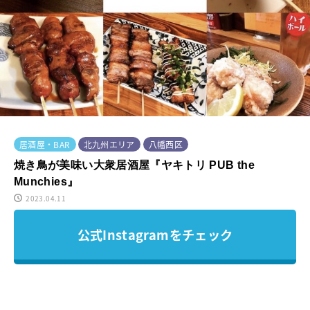
居酒屋・BAR
北九州エリア
八幡西区
焼き鳥が美味い大衆居酒屋『ヤキトリ PUB the
Munchies』
2023.04.11
公式Instagramをチェック