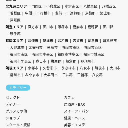
北九州エリア
門司区
小倉北区
小倉南区
八幡東区
八幡西区
若松区
中間市
行橋市
豊前市
遠賀郡
京都郡
築上郡
戸畑区
筑豊エリア
直方市
田川市
飯塚市
嘉麻市
嘉穂郡
田川郡
鞍手郡
福岡エリア
宗像市
福津市
宮若市
古賀市
朝倉市
筑紫野市
大野城市
太宰府市
糸島市
福岡市東区
福岡市西区
福岡市南区
福岡市中央区
福岡市博多区
福岡市城南区
福岡市早良区
春日市
糟屋郡
朝倉郡
那珂川市
筑後エリア
小郡市
久留米市
うきは市
八女市
筑後市
大川市
柳川市
みやま市
大牟田市
三井郡
三潴郡
八女郡
カテゴリー
セレクト
カフェ
ディナー
居酒屋・BAR
グルメその他
スイーツ・パン
ショップ
健康・ヘルス
スクール・資格
美容・エステ