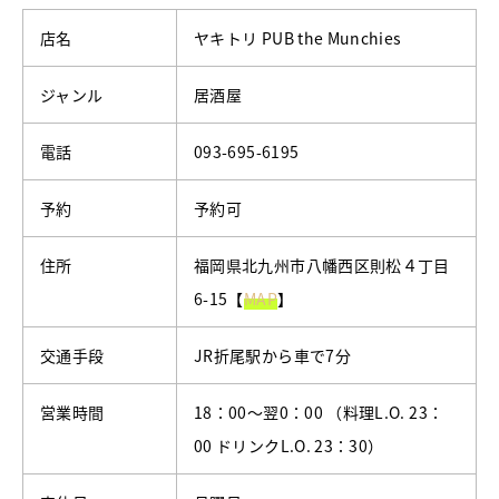
店名
ヤキトリ PUB the Munchies
ジャンル
居酒屋
電話
093-695-6195
予約
予約可
住所
福岡県北九州市八幡西区則松４丁目
6-15【
MAP
】
交通手段
JR折尾駅から車で7分
営業時間
18：00～翌0：00 （料理L.O. 23：
00 ドリンクL.O. 23：30）