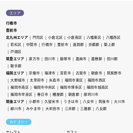
エリア
行橋市
豊前市
北九州エリア
門司区
小倉北区
小倉南区
八幡東区
八幡西区
若松区
中間市
行橋市
豊前市
遠賀郡
京都郡
築上郡
戸畑区
筑豊エリア
直方市
田川市
飯塚市
嘉麻市
嘉穂郡
田川郡
鞍手郡
福岡エリア
宗像市
福津市
宮若市
古賀市
朝倉市
筑紫野市
大野城市
太宰府市
糸島市
福岡市東区
福岡市西区
福岡市南区
福岡市中央区
福岡市博多区
福岡市城南区
福岡市早良区
春日市
糟屋郡
朝倉郡
那珂川市
筑後エリア
小郡市
久留米市
うきは市
八女市
筑後市
大川市
柳川市
みやま市
大牟田市
三井郡
三潴郡
八女郡
カテゴリー
セレクト
カフェ