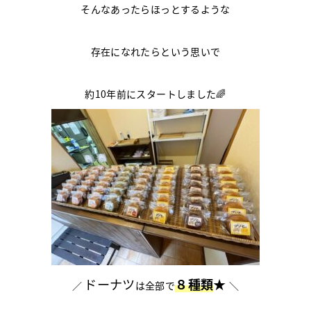
そんなあったらほっとするような
存在になれたらという思いで
約10年前にスタートしました🌈
ドーナツ
８種類
★
／
は全部で
＼