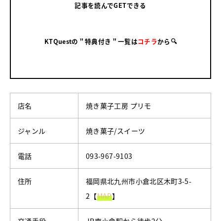
記事を読んでGETできる
KTQuestの＂特典付き＂一覧は
コチラ
から🔍
店名
焼き菓子工房 プリモ
ジャンル
焼き菓子/スイーツ
電話
093-967-9103
住所
福岡県北九州市小倉北区木町3-5-
2【
MAP
】
交通手段
JR南小倉駅から徒歩2分