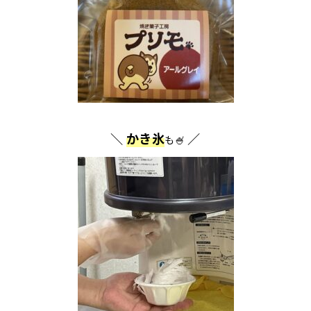
＼
かき氷
／
も🍧