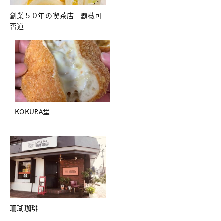
創業５０年の喫茶店 覇薇可
否道
KOKURA堂
珊瑚珈琲