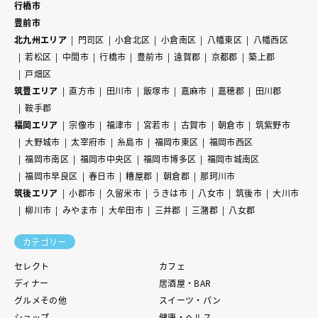
行橋市
豊前市
北九州エリア
門司区
小倉北区
小倉南区
八幡東区
八幡西区
若松区
中間市
行橋市
豊前市
遠賀郡
京都郡
築上郡
戸畑区
筑豊エリア
直方市
田川市
飯塚市
嘉麻市
嘉穂郡
田川郡
鞍手郡
福岡エリア
宗像市
福津市
宮若市
古賀市
朝倉市
筑紫野市
大野城市
太宰府市
糸島市
福岡市東区
福岡市西区
福岡市南区
福岡市中央区
福岡市博多区
福岡市城南区
福岡市早良区
春日市
糟屋郡
朝倉郡
那珂川市
筑後エリア
小郡市
久留米市
うきは市
八女市
筑後市
大川市
柳川市
みやま市
大牟田市
三井郡
三潴郡
八女郡
カテゴリー
セレクト
カフェ
ディナー
居酒屋・BAR
グルメその他
スイーツ・パン
ショップ
健康・ヘルス