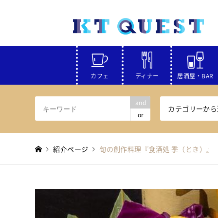
カフェ
ディナー
居酒屋・BAR
and
カテゴリーから
or
紹介ページ
旬の創作料理『食酒処 季（とき）』