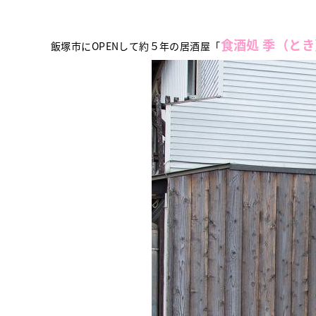
食酒処 季（とき
飯塚市にOPENして約５年の居酒屋「