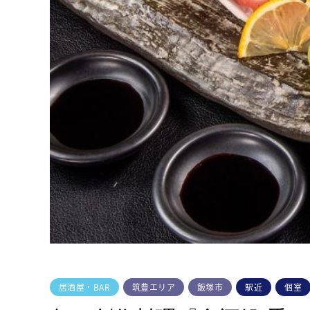
居酒屋・BAR
筑豊エリア
飯塚市
駅近
個室