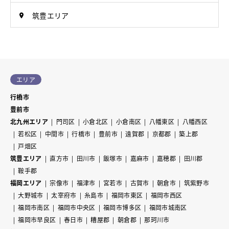
筑豊エリア
エリア
行橋市
豊前市
北九州エリア
門司区
小倉北区
小倉南区
八幡東区
八幡西区
若松区
中間市
行橋市
豊前市
遠賀郡
京都郡
築上郡
戸畑区
筑豊エリア
直方市
田川市
飯塚市
嘉麻市
嘉穂郡
田川郡
鞍手郡
福岡エリア
宗像市
福津市
宮若市
古賀市
朝倉市
筑紫野市
大野城市
太宰府市
糸島市
福岡市東区
福岡市西区
福岡市南区
福岡市中央区
福岡市博多区
福岡市城南区
福岡市早良区
春日市
糟屋郡
朝倉郡
那珂川市