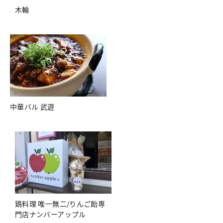
木輪
中華バル 武遊
鶏料理 唯一無二/りんご飴専
門店ナンバーアップル