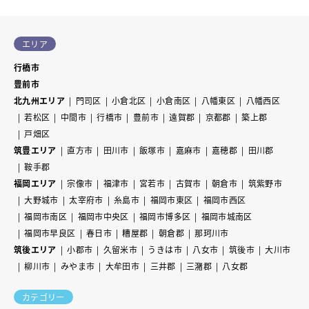
エリア
行橋市
豊前市
北九州エリア
門司区
小倉北区
小倉南区
八幡東区
八幡西区
若松区
中間市
行橋市
豊前市
遠賀郡
京都郡
築上郡
戸畑区
筑豊エリア
直方市
田川市
飯塚市
嘉麻市
嘉穂郡
田川郡
鞍手郡
福岡エリア
宗像市
福津市
宮若市
古賀市
朝倉市
筑紫野市
大野城市
太宰府市
糸島市
福岡市東区
福岡市西区
福岡市南区
福岡市中央区
福岡市博多区
福岡市城南区
福岡市早良区
春日市
糟屋郡
朝倉郡
那珂川市
筑後エリア
小郡市
久留米市
うきは市
八女市
筑後市
大川市
柳川市
みやま市
大牟田市
三井郡
三潴郡
八女郡
カテゴリー