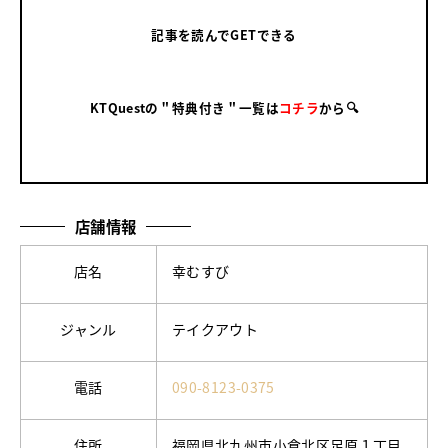
記事を読んでGETできる
KTQuestの＂特典付き＂一覧は
コチラ
から🔍
店舗情報
店名
幸むすび
ジャンル
テイクアウト
電話
090-8123-0375
住所
福岡県北九州市小倉北区足原１丁目