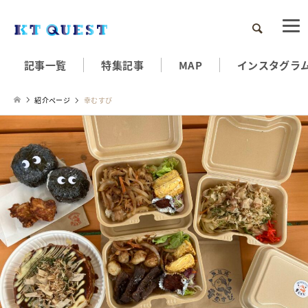
検索
記事一覧
特集記事
MAP
インスタグラ
紹介ページ
幸むすび