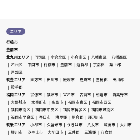
エリア
行橋市
豊前市
北九州エリア
門司区
小倉北区
小倉南区
八幡東区
八幡西区
若松区
中間市
行橋市
豊前市
遠賀郡
京都郡
築上郡
戸畑区
筑豊エリア
直方市
田川市
飯塚市
嘉麻市
嘉穂郡
田川郡
鞍手郡
福岡エリア
宗像市
福津市
宮若市
古賀市
朝倉市
筑紫野市
大野城市
太宰府市
糸島市
福岡市東区
福岡市西区
福岡市南区
福岡市中央区
福岡市博多区
福岡市城南区
福岡市早良区
春日市
糟屋郡
朝倉郡
那珂川市
筑後エリア
小郡市
久留米市
うきは市
八女市
筑後市
大川市
柳川市
みやま市
大牟田市
三井郡
三潴郡
八女郡