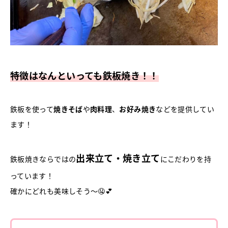
特徴はなんといっても鉄板焼き！！
鉄板を使って
焼きそば
や
肉料理
、
お好み焼き
などを提供してい
ます！
出来立て・焼き立て
鉄板焼きならではの
にこだわりを持
っています！
確かにどれも美味しそう～🤤💕