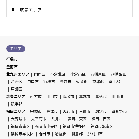
筑豊エリア
エリア
行橋市
豊前市
北九州エリア
門司区
小倉北区
小倉南区
八幡東区
八幡西区
若松区
中間市
行橋市
豊前市
遠賀郡
京都郡
築上郡
戸畑区
筑豊エリア
直方市
田川市
飯塚市
嘉麻市
嘉穂郡
田川郡
鞍手郡
福岡エリア
宗像市
福津市
宮若市
古賀市
朝倉市
筑紫野市
大野城市
太宰府市
糸島市
福岡市東区
福岡市西区
福岡市南区
福岡市中央区
福岡市博多区
福岡市城南区
福岡市早良区
春日市
糟屋郡
朝倉郡
那珂川市