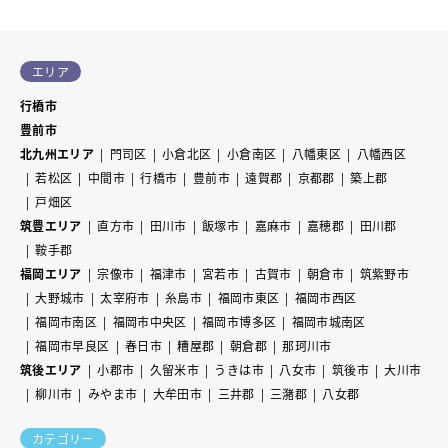
エリア
行橋市
豊前市
北九州エリア
門司区
小倉北区
小倉南区
八幡東区
八幡西区
若松区
中間市
行橋市
豊前市
遠賀郡
京都郡
築上郡
戸畑区
筑豊エリア
直方市
田川市
飯塚市
嘉麻市
嘉穂郡
田川郡
鞍手郡
福岡エリア
宗像市
福津市
宮若市
古賀市
朝倉市
筑紫野市
大野城市
太宰府市
糸島市
福岡市東区
福岡市西区
福岡市南区
福岡市中央区
福岡市博多区
福岡市城南区
福岡市早良区
春日市
糟屋郡
朝倉郡
那珂川市
筑後エリア
小郡市
久留米市
うきは市
八女市
筑後市
大川市
柳川市
みやま市
大牟田市
三井郡
三潴郡
八女郡
カテゴリー