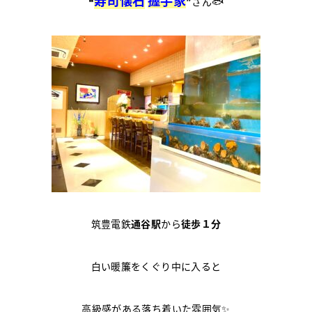
❝
❞さん🐟
筑豊電鉄
通谷駅
から
徒歩１分
白い暖簾をくぐり中に入ると
高級感がある落ち着いた雰囲気✨