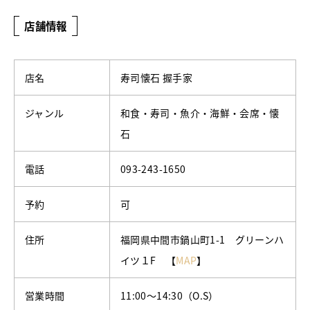
店舗情報
店名
寿司懐石 握手家
ジャンル
和食・寿司・魚介・海鮮・会席・懐
石
電話
093-243-1650
予約
可
住所
福岡県中間市鍋山町1-1 グリーンハ
イツ１F 【
MAP
】
営業時間
11:00～14:30（O.S）