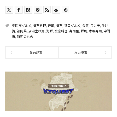
中間市グルメ
,
懐石料理
,
寿司
,
懐石
,
福岡グルメ
,
会席
,
ランチ
,
生け
簀
,
福岡県
,
店内生け簀
,
海鮮
,
会席料理
,
寿司屋
,
鮮魚
,
本格寿司
,
中間
市
,
時期のもの