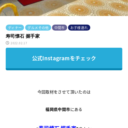
ディナー
グルメその他
中間市
お子様連れ
寿司懐石 握手家
2022.02.17
公式Instagramをチェック
今回取材をさせて頂いたのは
福岡県中間市
にある
寿司懐石
握手家