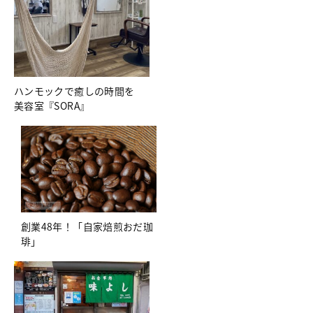
ハンモックで癒しの時間を
美容室『SORA』
創業48年！「自家焙煎おだ珈
琲」