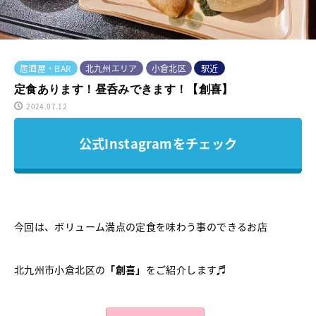
居酒屋・BAR
北九州エリア
小倉北区
駅近
定食あります！昼呑みできます！【創喜】
2024.07.12
公式Instagramをチェック
今回は、ボリューム満点の定食を味わう事のできるお店
北九州市小倉北区の
「創喜」
をご紹介します♬