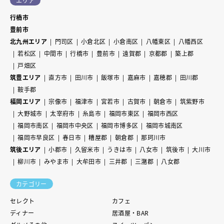
エリア
行橋市
豊前市
北九州エリア
門司区
小倉北区
小倉南区
八幡東区
八幡西区
若松区
中間市
行橋市
豊前市
遠賀郡
京都郡
築上郡
戸畑区
筑豊エリア
直方市
田川市
飯塚市
嘉麻市
嘉穂郡
田川郡
鞍手郡
福岡エリア
宗像市
福津市
宮若市
古賀市
朝倉市
筑紫野市
大野城市
太宰府市
糸島市
福岡市東区
福岡市西区
福岡市南区
福岡市中央区
福岡市博多区
福岡市城南区
福岡市早良区
春日市
糟屋郡
朝倉郡
那珂川市
筑後エリア
小郡市
久留米市
うきは市
八女市
筑後市
大川市
柳川市
みやま市
大牟田市
三井郡
三潴郡
八女郡
カテゴリー
セレクト
カフェ
ディナー
居酒屋・BAR