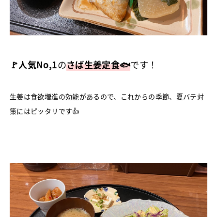
🚩人気No,1
の
さば生姜定食🐟
です！
生姜は食欲増進の効能があるので、これからの季節、夏バテ対
策にはピッタリです👍