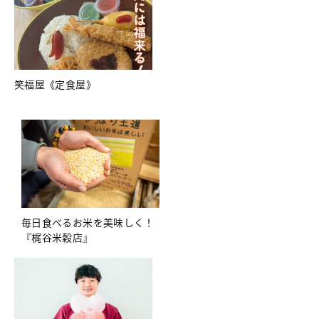
笑福屋《定食屋》
毎日食べるお米を美味しく！
『梶谷米穀店』