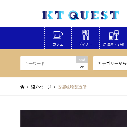
カフェ
ディナー
居酒屋・BAR
and
カテゴリーから
or
紹介ページ
安部味噌製造所