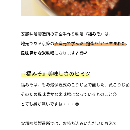
安部味噌製造所の完全手作り味噌
『福みそ』
は、
地元である京築の
酒造元で学んだ”麹造り”から生まれた
、
風味豊かな米味噌
になります🎵😍💕
『福みそ』美味しさのヒミツ
福みそは、もみ殻保温式のこうじ室で醸した、黄こうじ菌
そのため風味豊かな米味噌になっているとのこと😯
とても奥が深いですね・・・😍
安部味噌製造所では、お持ち込みいただいたお米で