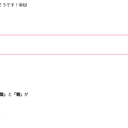
うです！🤩🙌
酸」
と
「糖」
が
