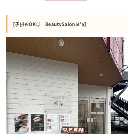
【子供もOK◎ BeautySalonle’a】