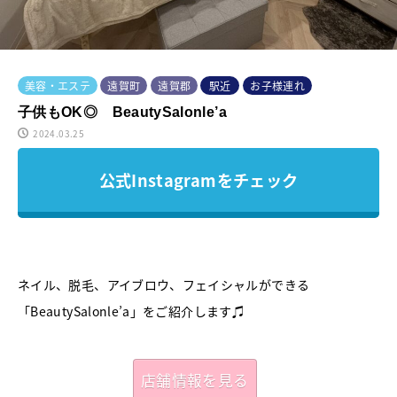
美容・エステ
遠賀町
遠賀郡
駅近
お子様連れ
子供もOK◎ BeautySalonle’a
2024.03.25
公式Instagramをチェック
ネイル、脱毛、アイブロウ、フェイシャルができる
「BeautySalonle’a」をご紹介します♫
店舗情報を見る