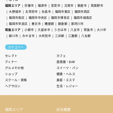
福岡エリア
宗像市
福津市
宮若市
古賀市
朝倉市
筑紫野市
大野城市
太宰府市
糸島市
福岡市東区
福岡市西区
福岡市南区
福岡市中央区
福岡市博多区
福岡市城南区
福岡市早良区
春日市
糟屋郡
朝倉郡
那珂川市
筑後エリア
小郡市
久留米市
うきは市
八女市
筑後市
大川市
柳川市
みやま市
大牟田市
三井郡
三潴郡
八女郡
カテゴリー
セレクト
カフェ
ディナー
居酒屋・BAR
グルメその他
スイーツ・パン
ショップ
健康・ヘルス
スクール・資格
美容・エステ
ヘアサロン
生活・レジャー
福岡エリア
会社概要