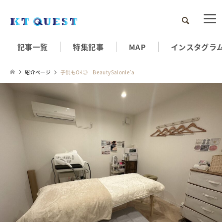
検索
記事一覧
特集記事
MAP
インスタグラ
紹介ページ
子供もOK◎ BeautySalonle’a