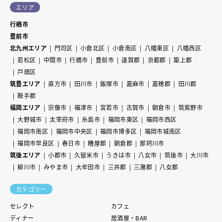
エリア
行橋市
豊前市
北九州エリア
門司区
小倉北区
小倉南区
八幡東区
八幡西区
若松区
中間市
行橋市
豊前市
遠賀郡
京都郡
築上郡
戸畑区
筑豊エリア
直方市
田川市
飯塚市
嘉麻市
嘉穂郡
田川郡
鞍手郡
福岡エリア
宗像市
福津市
宮若市
古賀市
朝倉市
筑紫野市
大野城市
太宰府市
糸島市
福岡市東区
福岡市西区
福岡市南区
福岡市中央区
福岡市博多区
福岡市城南区
福岡市早良区
春日市
糟屋郡
朝倉郡
那珂川市
筑後エリア
小郡市
久留米市
うきは市
八女市
筑後市
大川市
柳川市
みやま市
大牟田市
三井郡
三潴郡
八女郡
カテゴリー
セレクト
カフェ
ディナー
居酒屋・BAR