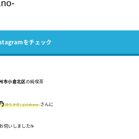
no-
stagramをチェック
州市小倉北区
の純喫茶
乃
さんに
(ゆたかの)-yutakano-
お伺いしました☕