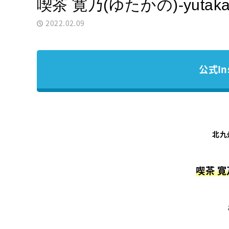
喫茶 寛乃(ゆたかの)-yutaka
2022.02.09
公式In
北九
喫茶 寛