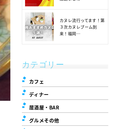
カヌレ流行ってます！第
３次カヌレブーム到
来！福岡…
カテゴリー
カフェ
ディナー
居酒屋・BAR
グルメその他