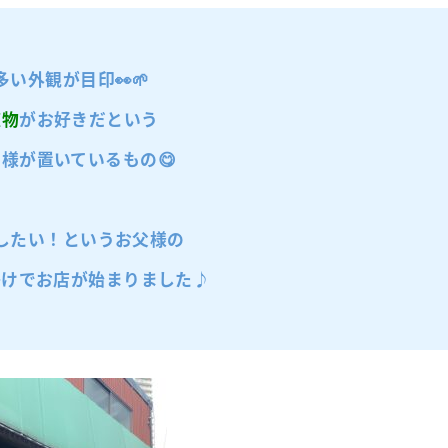
多い外観が目印👀🌱
植物
がお好きだという
様が置いているもの😋
したい！というお父様の
かけでお店が始まりました♪