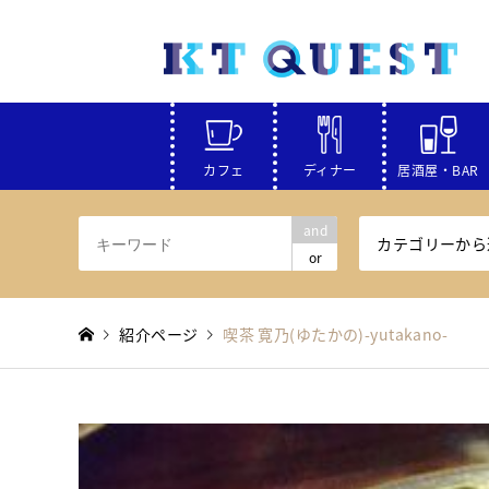
カフェ
ディナー
居酒屋・BAR
and
カテゴリーから
or
紹介ページ
喫茶 寛乃(ゆたかの)-yutakano-