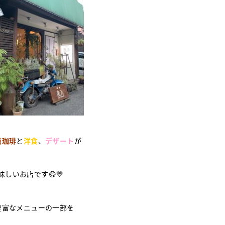
煎珈琲
と
洋食
、
デザート
が
味しいお店です😋💛
豊富なメニューの一部を