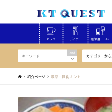
カフェ
ディナー
居酒屋・BAR
and
カテゴリーから
or
紹介ページ
喫茶・軽食 ミント