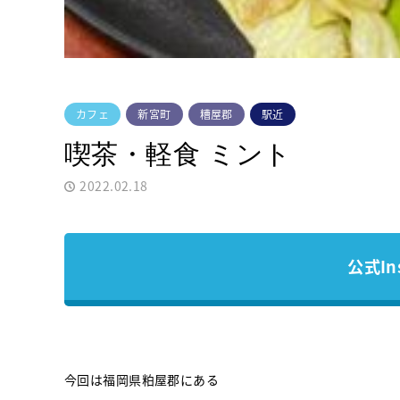
カフェ
新宮町
糟屋郡
駅近
喫茶・軽食 ミント
2022.02.18
公式In
今回は福岡県粕屋郡にある