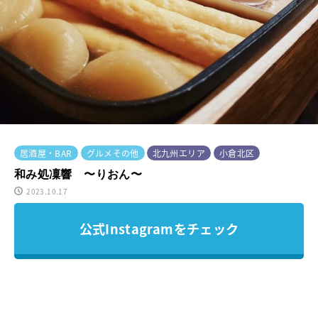
居酒屋・BAR
グルメその他
北九州エリア
小倉北区
和み処凜響 〜りおん〜
2023.10.17
公式Instagramをチェック