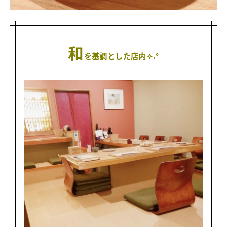
和
を基調とした店内✧˖°