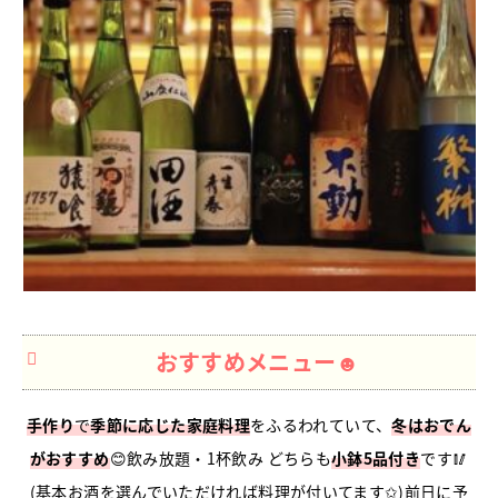
おすすめメニュー☻
手作り
で
季節に応じた家庭料理
をふるわれていて、
冬はおでん
がおすすめ
😊飲み放題・1杯飲み どちらも
小鉢5品付き
です🥢
(基本お酒を選んでいただければ料理が付いてます✩)前日に予