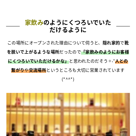
家飲み
のようにくつろいでいた
だけるように
この場所にオープンされた理由について伺うと、
隠れ家的
で
靴
を脱いで上がるような場所
だったので
「家飲みのようにお客様
にくつろいでいただけるかな」
と思われたのだそう✧˖°
人との
繋がり
や
交流場所
というところも大切に営業されています
(*^^*)