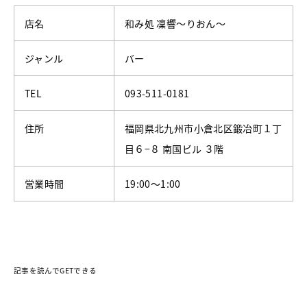
店名
和み処 凜響〜りおん〜
ジャンル
バー
TEL
093-511-0181
住所
福岡県北九州市小倉北区鍛冶町１丁
目６−８ 南国ビル ３階
営業時間
19:00～1:00
記事を読んでGETできる