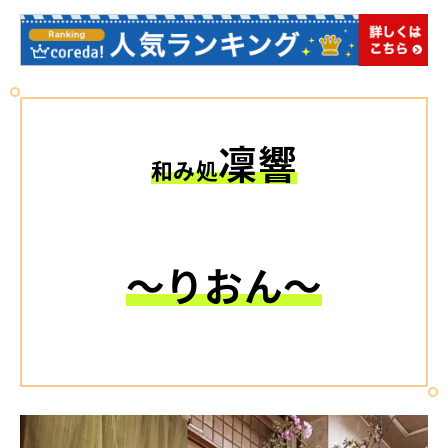
凜響
和み処
〜りおん〜