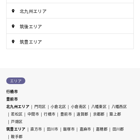
北九州エリア
筑後エリア
筑豊エリア
エリア
行橋市
豊前市
北九州エリア
門司区
小倉北区
小倉南区
八幡東区
八幡西区
若松区
中間市
行橋市
豊前市
遠賀郡
京都郡
築上郡
戸畑区
筑豊エリア
直方市
田川市
飯塚市
嘉麻市
嘉穂郡
田川郡
鞍手郡