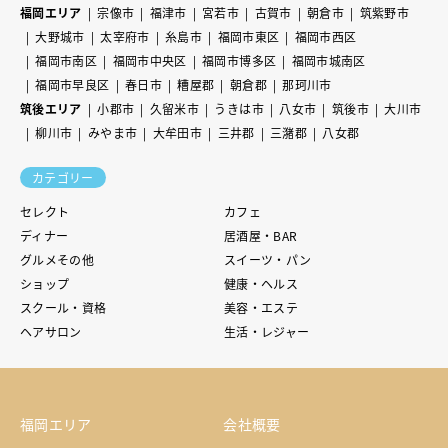
福岡エリア
宗像市
福津市
宮若市
古賀市
朝倉市
筑紫野市
大野城市
太宰府市
糸島市
福岡市東区
福岡市西区
福岡市南区
福岡市中央区
福岡市博多区
福岡市城南区
福岡市早良区
春日市
糟屋郡
朝倉郡
那珂川市
筑後エリア
小郡市
久留米市
うきは市
八女市
筑後市
大川市
柳川市
みやま市
大牟田市
三井郡
三潴郡
八女郡
カテゴリー
セレクト
カフェ
ディナー
居酒屋・BAR
グルメその他
スイーツ・パン
ショップ
健康・ヘルス
スクール・資格
美容・エステ
ヘアサロン
生活・レジャー
福岡エリア
会社概要