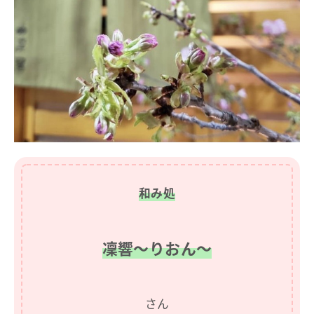
和み処
凜響〜りおん〜
さん