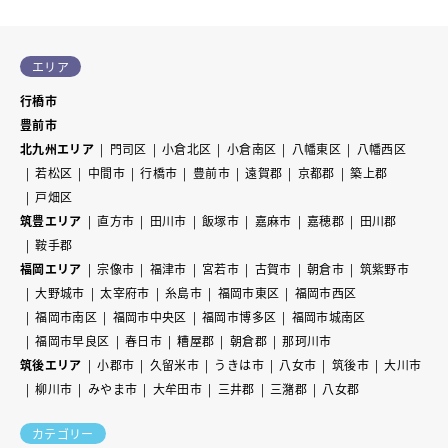
エリア
行橋市
豊前市
北九州エリア
門司区
小倉北区
小倉南区
八幡東区
八幡西区
若松区
中間市
行橋市
豊前市
遠賀郡
京都郡
築上郡
戸畑区
筑豊エリア
直方市
田川市
飯塚市
嘉麻市
嘉穂郡
田川郡
鞍手郡
福岡エリア
宗像市
福津市
宮若市
古賀市
朝倉市
筑紫野市
大野城市
太宰府市
糸島市
福岡市東区
福岡市西区
福岡市南区
福岡市中央区
福岡市博多区
福岡市城南区
福岡市早良区
春日市
糟屋郡
朝倉郡
那珂川市
筑後エリア
小郡市
久留米市
うきは市
八女市
筑後市
大川市
柳川市
みやま市
大牟田市
三井郡
三潴郡
八女郡
カテゴリー