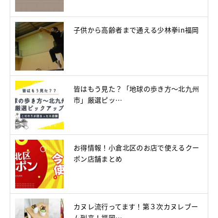
子供から高齢者まで通える少林拳in福岡
皆はもう見た？「地球の歩き方～北九州
市」厳選ピッ…
お得情報！小倉北区のお店で使えるクー
ポン店舗まとめ
カヌレ流行ってます！第３次カヌレブー
ム到来！福岡…