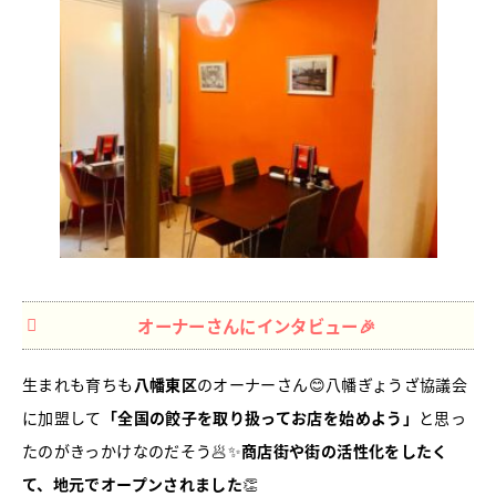
オーナーさんにインタビュー🎉
生まれも育ちも
八幡東区
のオーナーさん😊八幡ぎょうざ協議会
に加盟して
「全国の餃子を取り扱ってお店を始めよう」
と思っ
たのがきっかけなのだそう🥟✨
商店街や街の活性化をしたく
て、地元でオープンされました
👏