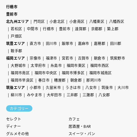
行橋市
豊前市
北九州エリア
門司区
小倉北区
小倉南区
八幡東区
八幡西区
若松区
中間市
行橋市
豊前市
遠賀郡
京都郡
築上郡
戸畑区
筑豊エリア
直方市
田川市
飯塚市
嘉麻市
嘉穂郡
田川郡
鞍手郡
福岡エリア
宗像市
福津市
宮若市
古賀市
朝倉市
筑紫野市
大野城市
太宰府市
糸島市
福岡市東区
福岡市西区
福岡市南区
福岡市中央区
福岡市博多区
福岡市城南区
福岡市早良区
春日市
糟屋郡
朝倉郡
那珂川市
筑後エリア
小郡市
久留米市
うきは市
八女市
筑後市
大川市
柳川市
みやま市
大牟田市
三井郡
三潴郡
八女郡
カテゴリー
セレクト
カフェ
ディナー
居酒屋・BAR
グルメその他
スイーツ・パン