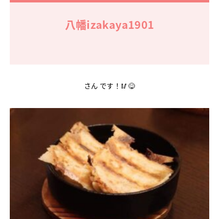
八幡izakaya1901
さん です！🥢😋