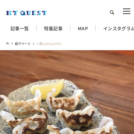
検索
記事一覧
特集記事
MAP
インスタグラ
紹介ページ
八幡izakaya1901