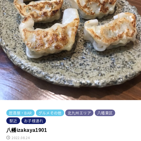
居酒屋・BAR
グルメその他
北九州エリア
八幡東区
駅近
お子様連れ
八幡izakaya1901
2022.08.24