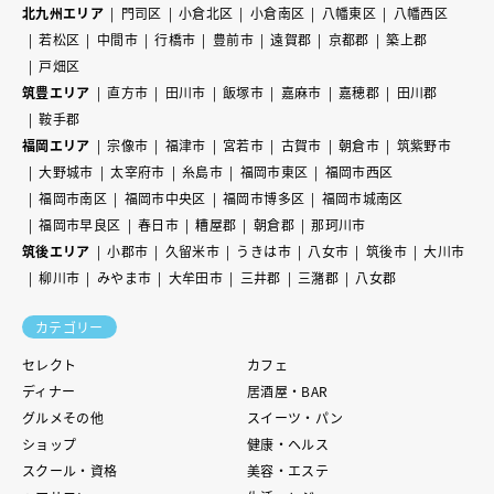
北九州エリア
門司区
小倉北区
小倉南区
八幡東区
八幡西区
若松区
中間市
行橋市
豊前市
遠賀郡
京都郡
築上郡
戸畑区
筑豊エリア
直方市
田川市
飯塚市
嘉麻市
嘉穂郡
田川郡
鞍手郡
福岡エリア
宗像市
福津市
宮若市
古賀市
朝倉市
筑紫野市
大野城市
太宰府市
糸島市
福岡市東区
福岡市西区
福岡市南区
福岡市中央区
福岡市博多区
福岡市城南区
福岡市早良区
春日市
糟屋郡
朝倉郡
那珂川市
筑後エリア
小郡市
久留米市
うきは市
八女市
筑後市
大川市
柳川市
みやま市
大牟田市
三井郡
三潴郡
八女郡
カテゴリー
セレクト
カフェ
ディナー
居酒屋・BAR
グルメその他
スイーツ・パン
ショップ
健康・ヘルス
スクール・資格
美容・エステ