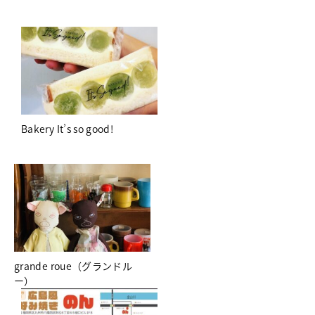
Bakery It’s so good!
grande roue（グランドル
ー）