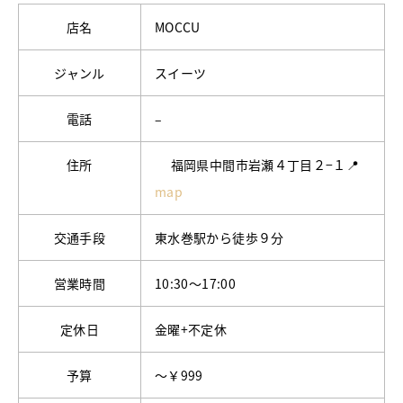
店名
MOCCU
ジャンル
スイーツ
電話
–
住所
福岡県中間市岩瀬４丁目２−１📍
map
交通手段
東水巻駅から徒歩９分
営業時間
10:30〜17:00
定休日
金曜+不定休
予算
～￥999