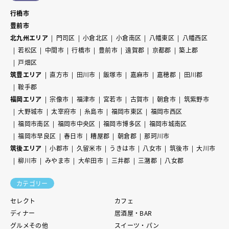
行橋市
豊前市
北九州エリア
門司区
小倉北区
小倉南区
八幡東区
八幡西区
若松区
中間市
行橋市
豊前市
遠賀郡
京都郡
築上郡
戸畑区
筑豊エリア
直方市
田川市
飯塚市
嘉麻市
嘉穂郡
田川郡
鞍手郡
福岡エリア
宗像市
福津市
宮若市
古賀市
朝倉市
筑紫野市
大野城市
太宰府市
糸島市
福岡市東区
福岡市西区
福岡市南区
福岡市中央区
福岡市博多区
福岡市城南区
福岡市早良区
春日市
糟屋郡
朝倉郡
那珂川市
筑後エリア
小郡市
久留米市
うきは市
八女市
筑後市
大川市
柳川市
みやま市
大牟田市
三井郡
三潴郡
八女郡
カテゴリー
セレクト
カフェ
ディナー
居酒屋・BAR
グルメその他
スイーツ・パン