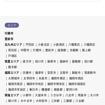
エリア
行橋市
豊前市
北九州エリア
門司区
小倉北区
小倉南区
八幡東区
八幡西区
若松区
中間市
行橋市
豊前市
遠賀郡
京都郡
築上郡
戸畑区
筑豊エリア
直方市
田川市
飯塚市
嘉麻市
嘉穂郡
田川郡
鞍手郡
福岡エリア
宗像市
福津市
宮若市
古賀市
朝倉市
筑紫野市
大野城市
太宰府市
糸島市
福岡市東区
福岡市西区
福岡市南区
福岡市中央区
福岡市博多区
福岡市城南区
福岡市早良区
春日市
糟屋郡
朝倉郡
那珂川市
筑後エリア
小郡市
久留米市
うきは市
八女市
筑後市
大川市
柳川市
みやま市
大牟田市
三井郡
三潴郡
八女郡