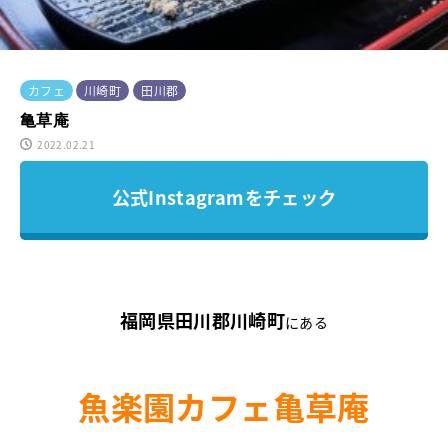
カフェ
川崎町
田川郡
亀草庵
2022.02.21
公式Instagramをチェック
福岡県田川郡川崎町
にある
魚楽園カフェ
亀草庵