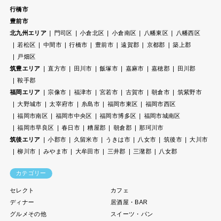
行橋市
豊前市
北九州エリア
門司区
小倉北区
小倉南区
八幡東区
八幡西区
若松区
中間市
行橋市
豊前市
遠賀郡
京都郡
築上郡
戸畑区
筑豊エリア
直方市
田川市
飯塚市
嘉麻市
嘉穂郡
田川郡
鞍手郡
福岡エリア
宗像市
福津市
宮若市
古賀市
朝倉市
筑紫野市
大野城市
太宰府市
糸島市
福岡市東区
福岡市西区
福岡市南区
福岡市中央区
福岡市博多区
福岡市城南区
福岡市早良区
春日市
糟屋郡
朝倉郡
那珂川市
筑後エリア
小郡市
久留米市
うきは市
八女市
筑後市
大川市
柳川市
みやま市
大牟田市
三井郡
三潴郡
八女郡
カテゴリー
セレクト
カフェ
ディナー
居酒屋・BAR
グルメその他
スイーツ・パン