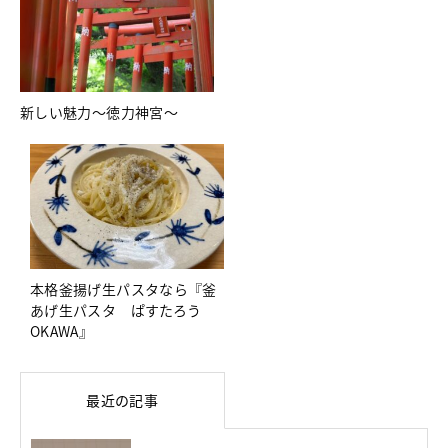
新しい魅力～徳力神宮～
本格釜揚げ生パスタなら『釜
あげ生パスタ ぱすたろう
OKAWA』
最近の記事