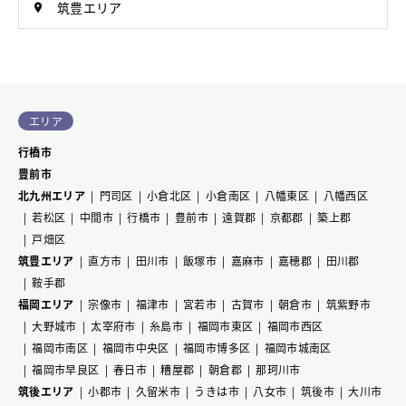
筑豊エリア
エリア
行橋市
豊前市
北九州エリア
門司区
小倉北区
小倉南区
八幡東区
八幡西区
若松区
中間市
行橋市
豊前市
遠賀郡
京都郡
築上郡
戸畑区
筑豊エリア
直方市
田川市
飯塚市
嘉麻市
嘉穂郡
田川郡
鞍手郡
福岡エリア
宗像市
福津市
宮若市
古賀市
朝倉市
筑紫野市
大野城市
太宰府市
糸島市
福岡市東区
福岡市西区
福岡市南区
福岡市中央区
福岡市博多区
福岡市城南区
福岡市早良区
春日市
糟屋郡
朝倉郡
那珂川市
筑後エリア
小郡市
久留米市
うきは市
八女市
筑後市
大川市