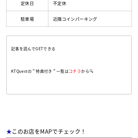
定休日
不定休
駐車場
近隣コインパーキング
記事を読んでGETできる
KTQuestの＂特典付き＂一覧は
コチラ
から🔍
★
このお店をMAPでチェック！