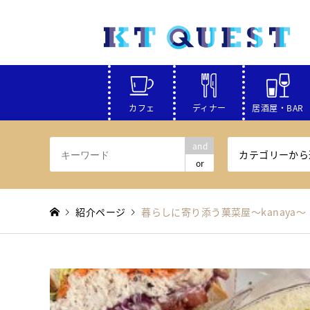
カフェ
ディナー
居酒屋・BAR
and
カテゴリーから
or
紹介ページ
暮らしに寄り添う菓菜屋～kanaya～