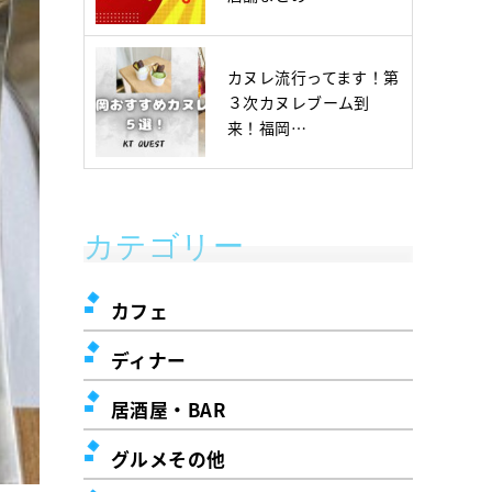
カヌレ流行ってます！第
３次カヌレブーム到
来！福岡…
カテゴリー
カフェ
ディナー
居酒屋・BAR
グルメその他