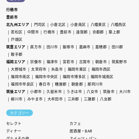
行橋市
豊前市
北九州エリア
門司区
小倉北区
小倉南区
八幡東区
八幡西区
若松区
中間市
行橋市
豊前市
遠賀郡
京都郡
築上郡
戸畑区
筑豊エリア
直方市
田川市
飯塚市
嘉麻市
嘉穂郡
田川郡
鞍手郡
福岡エリア
宗像市
福津市
宮若市
古賀市
朝倉市
筑紫野市
大野城市
太宰府市
糸島市
福岡市東区
福岡市西区
福岡市南区
福岡市中央区
福岡市博多区
福岡市城南区
福岡市早良区
春日市
糟屋郡
朝倉郡
那珂川市
筑後エリア
小郡市
久留米市
うきは市
八女市
筑後市
大川市
柳川市
みやま市
大牟田市
三井郡
三潴郡
八女郡
カテゴリー
セレクト
カフェ
ディナー
居酒屋・BAR
グルメその他
スイーツ・パン