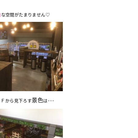
的
な空間がたまりません♡
景色
２Ｆから見下ろす
は･･･