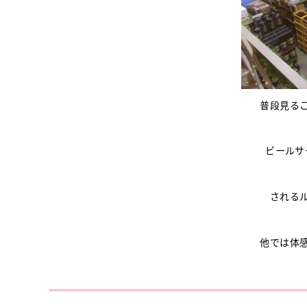
普段見る
ビールサ
される
他では体感