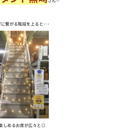
さん✨
F
に繋がる階段を上ると･･･
楽しめるお席が広々と◎