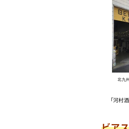
北九
「河村
ビア