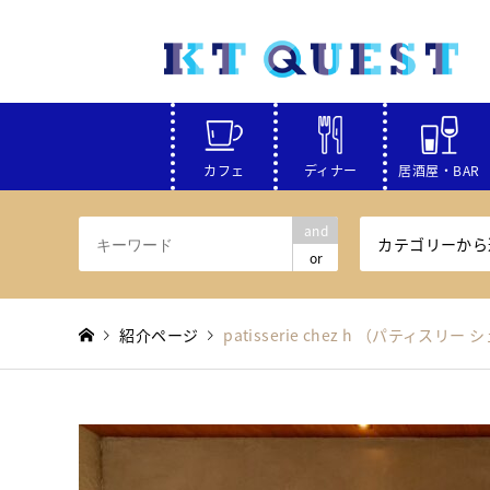
カフェ
ディナー
居酒屋・BAR
and
カテゴリーから
or
紹介ページ
patisserie chez h （パティスリー