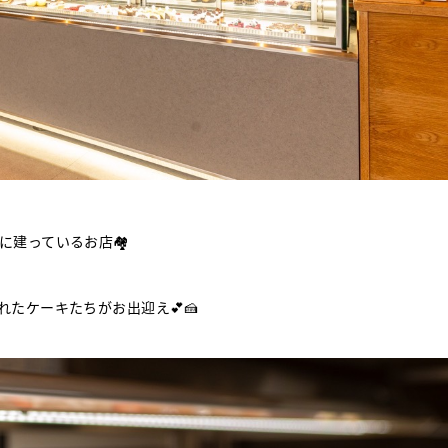
建っているお店🏘️
たケーキたちがお出迎え💕🍰