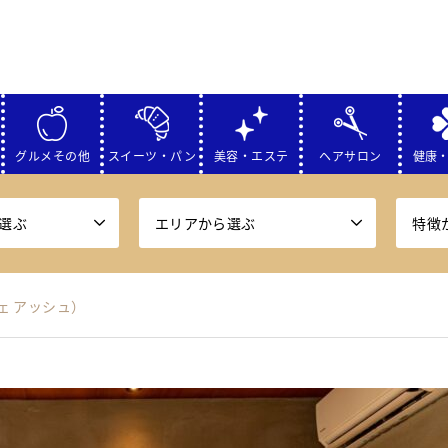
グルメその他
スイーツ・パン
美容・エステ
ヘアサロン
健康
選ぶ
エリアから選ぶ
特徴
 シェ アッシュ）