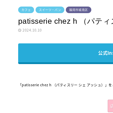
カフェ
スイーツ・パン
福岡市城南区
patisserie chez h 
2024.10.10
公式In
「patisserie chez h （パティスリー シェ アッシュ