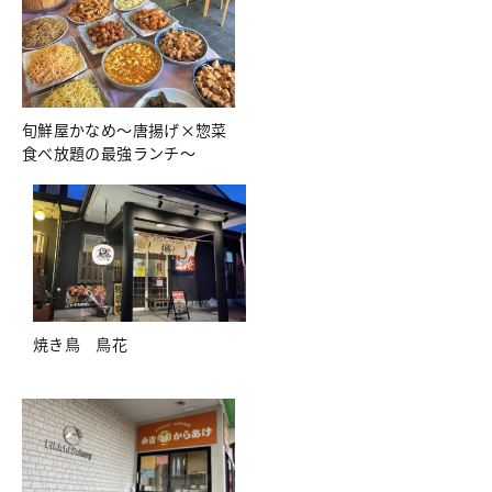
旬鮮屋かなめ～唐揚げ×惣菜
食べ放題の最強ランチ～
焼き鳥 鳥花