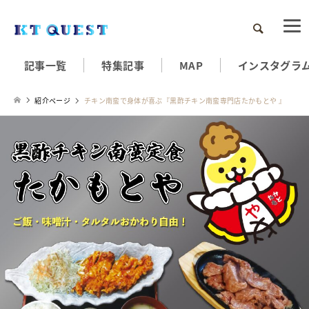
検索
記事一覧
特集記事
MAP
インスタグラ
紹介ページ
チキン南蛮で身体が喜ぶ『黒酢チキン南蛮専門店たかもとや 』