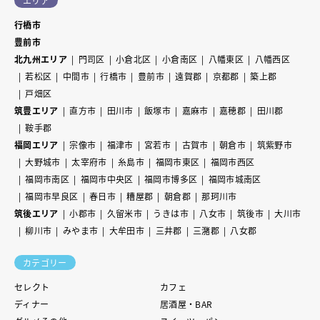
エリア
行橋市
豊前市
北九州エリア
門司区
小倉北区
小倉南区
八幡東区
八幡西区
若松区
中間市
行橋市
豊前市
遠賀郡
京都郡
築上郡
戸畑区
筑豊エリア
直方市
田川市
飯塚市
嘉麻市
嘉穂郡
田川郡
鞍手郡
福岡エリア
宗像市
福津市
宮若市
古賀市
朝倉市
筑紫野市
大野城市
太宰府市
糸島市
福岡市東区
福岡市西区
福岡市南区
福岡市中央区
福岡市博多区
福岡市城南区
福岡市早良区
春日市
糟屋郡
朝倉郡
那珂川市
筑後エリア
小郡市
久留米市
うきは市
八女市
筑後市
大川市
柳川市
みやま市
大牟田市
三井郡
三潴郡
八女郡
カテゴリー
セレクト
カフェ
ディナー
居酒屋・BAR