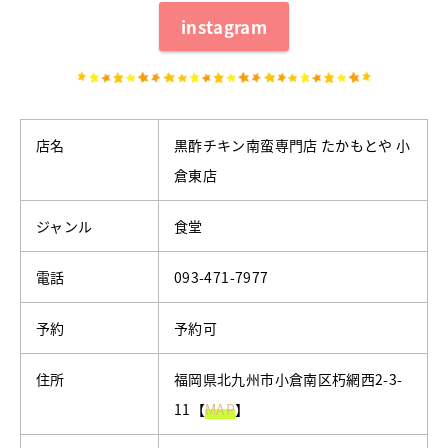
instagram
店名
黒酢チキン南蛮専門店 たかもとや 小
倉東店
ジャンル
食堂
電話
093-471-7977
予約
予約可
住所
福岡県北九州市小倉南区朽網西2-3-
11【
MAP
】