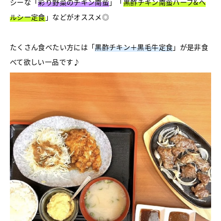
シーな「
彩り野菜のチキン南蛮
」「
黒酢チキン南蛮ハーフ&ヘ
ルシー定食
」などがオススメ◎
たくさん食べたい方には「
黒酢チキン＋黒毛牛定食
」が是非食
べて欲しい一品です♪