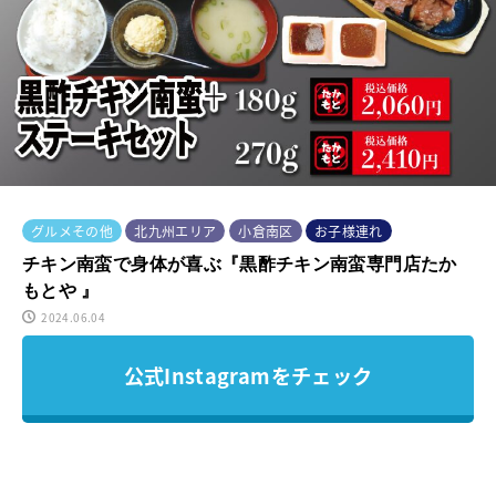
グルメその他
北九州エリア
小倉南区
お子様連れ
チキン南蛮で身体が喜ぶ『黒酢チキン南蛮専門店たか
もとや 』
2024.06.04
公式Instagramをチェック