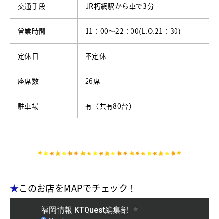
交通手段
JR朽網駅から車で3分
営業時間
11：00～22：00(L.O.21：30)
定休日
不定休
座席数
26席
駐車場
有（共有80台）
★
このお店をMAPでチェック！