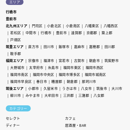
エリア
行橋市
豊前市
北九州エリア
門司区
小倉北区
小倉南区
八幡東区
八幡西区
若松区
中間市
行橋市
豊前市
遠賀郡
京都郡
築上郡
戸畑区
筑豊エリア
直方市
田川市
飯塚市
嘉麻市
嘉穂郡
田川郡
鞍手郡
福岡エリア
宗像市
福津市
宮若市
古賀市
朝倉市
筑紫野市
大野城市
太宰府市
糸島市
福岡市東区
福岡市西区
福岡市南区
福岡市中央区
福岡市博多区
福岡市城南区
福岡市早良区
春日市
糟屋郡
朝倉郡
那珂川市
筑後エリア
小郡市
久留米市
うきは市
八女市
筑後市
大川市
柳川市
みやま市
大牟田市
三井郡
三潴郡
八女郡
カテゴリー
セレクト
カフェ
ディナー
居酒屋・BAR