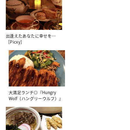
出逢えたあなたに幸せを…
［Picxy］
大満足ランチ◎『Hungry
Wolf（ハングリーウルフ）』