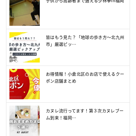
子供から高齢者まで通える少林拳in福岡
皆はもう見た？「地球の歩き方～北九州
市」厳選ピッ…
お得情報！小倉北区のお店で使えるクー
ポン店舗まとめ
カヌレ流行ってます！第３次カヌレブー
ム到来！福岡…