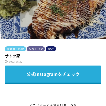
居酒屋・BAR
福岡エリア
駅近
サトツ家
2022.06.22
公式Instagramをチェック
どこかホッと落ち着けるような