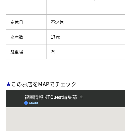
定休日
不定休
座席数
17席
駐車場
有
★
このお店をMAPでチェック！