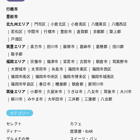
行橋市
豊前市
北九州エリア
門司区
小倉北区
小倉南区
八幡東区
八幡西区
若松区
中間市
行橋市
豊前市
遠賀郡
京都郡
築上郡
戸畑区
筑豊エリア
直方市
田川市
飯塚市
嘉麻市
嘉穂郡
田川郡
鞍手郡
福岡エリア
宗像市
福津市
宮若市
古賀市
朝倉市
筑紫野市
大野城市
太宰府市
糸島市
福岡市東区
福岡市西区
福岡市南区
福岡市中央区
福岡市博多区
福岡市城南区
福岡市早良区
春日市
糟屋郡
朝倉郡
那珂川市
筑後エリア
小郡市
久留米市
うきは市
八女市
筑後市
大川市
柳川市
みやま市
大牟田市
三井郡
三潴郡
八女郡
カテゴリー
セレクト
カフェ
ディナー
居酒屋・BAR
グルメその他
スイーツ・パン