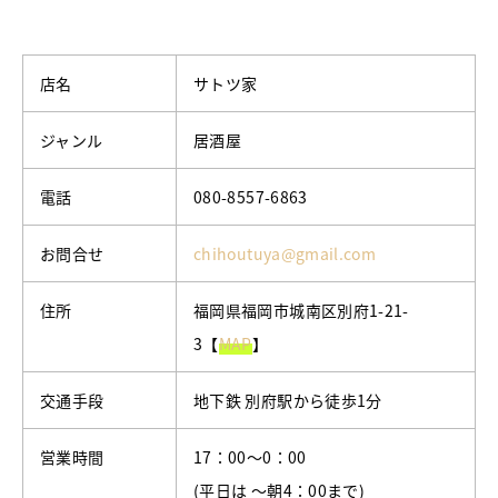
店名
サトツ家
ジャンル
居酒屋
電話
080-8557-6863
お問合せ
chihoutuya@gmail.com
住所
福岡県福岡市城南区別府1-21-
3【
MAP
】
交通手段
地下鉄 別府駅から徒歩1分
営業時間
17：00～0：00
(平日は ～朝4：00まで)