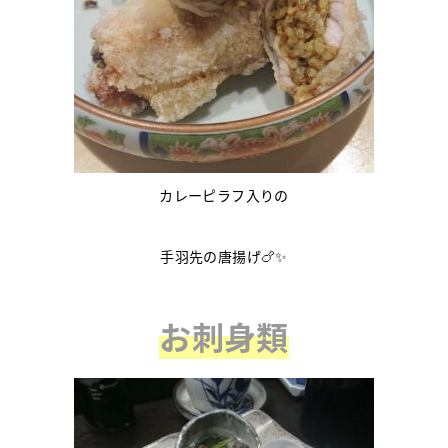
カレーピラフ入りの
手羽先の唐揚げ🍗✨
お刺身類