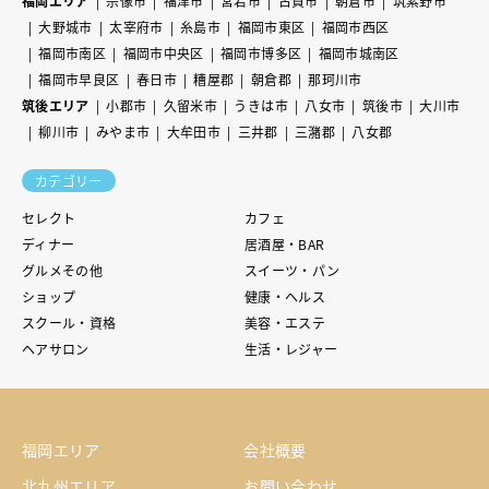
福岡エリア
宗像市
福津市
宮若市
古賀市
朝倉市
筑紫野市
大野城市
太宰府市
糸島市
福岡市東区
福岡市西区
福岡市南区
福岡市中央区
福岡市博多区
福岡市城南区
福岡市早良区
春日市
糟屋郡
朝倉郡
那珂川市
筑後エリア
小郡市
久留米市
うきは市
八女市
筑後市
大川市
柳川市
みやま市
大牟田市
三井郡
三潴郡
八女郡
カテゴリー
セレクト
カフェ
ディナー
居酒屋・BAR
グルメその他
スイーツ・パン
ショップ
健康・ヘルス
スクール・資格
美容・エステ
ヘアサロン
生活・レジャー
福岡エリア
会社概要
北九州エリア
お問い合わせ