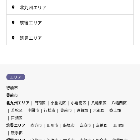
北九州エリア
筑後エリア
筑豊エリア
エリア
行橋市
豊前市
北九州エリア
門司区
小倉北区
小倉南区
八幡東区
八幡西区
若松区
中間市
行橋市
豊前市
遠賀郡
京都郡
築上郡
戸畑区
筑豊エリア
直方市
田川市
飯塚市
嘉麻市
嘉穂郡
田川郡
鞍手郡