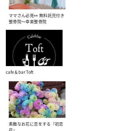
ママさん必見👀 無料託児付き
整骨院～幸楽整骨院
cafe＆bar Toft
素敵なお花に恋をする『初恋
花』