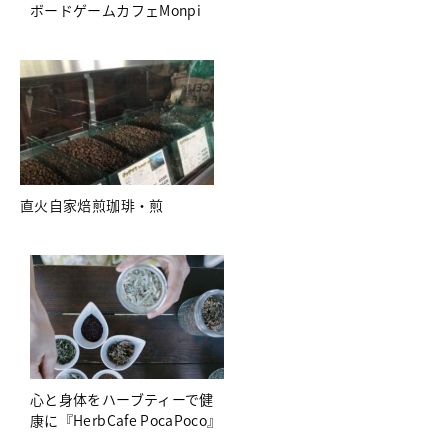
ボードゲームカフェMonpi
直火自家焙煎珈琲・煎
心と身体をハーブティーで健
康に『HerbCafe PocaPoco』