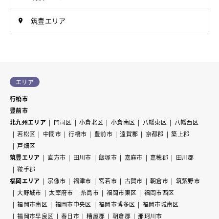
筑豊エリア
エリア
行橋市
豊前市
北九州エリア
門司区
小倉北区
小倉南区
八幡東区
八幡西区
若松区
中間市
行橋市
豊前市
遠賀郡
京都郡
築上郡
戸畑区
筑豊エリア
直方市
田川市
飯塚市
嘉麻市
嘉穂郡
田川郡
鞍手郡
福岡エリア
宗像市
福津市
宮若市
古賀市
朝倉市
筑紫野市
大野城市
太宰府市
糸島市
福岡市東区
福岡市西区
福岡市南区
福岡市中央区
福岡市博多区
福岡市城南区
福岡市早良区
春日市
糟屋郡
朝倉郡
那珂川市