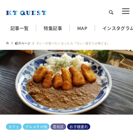
検索
記事一覧
特集記事
MAP
インスタグラ
紹介ページ
カレーが食べたくなったら『カレー屋ぞうの神さま』
カフェ
グルメその他
若松区
お子様連れ