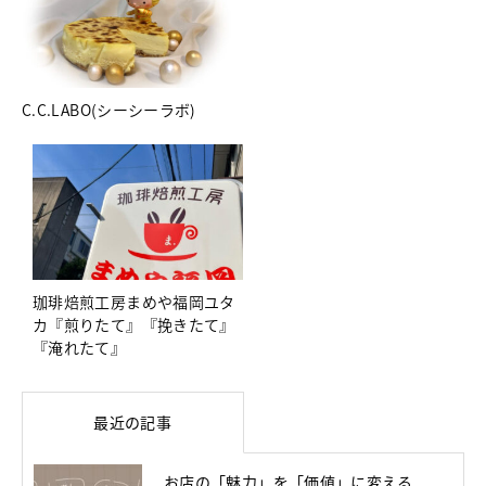
C.C.LABO(シーシーラボ)
珈琲焙煎工房まめや福岡ユタ
カ『煎りたて』『挽きたて』
『淹れたて』
最近の記事
お店の「魅力」を「価値」に変える