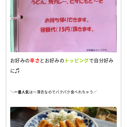
お好みの
辛さ
とお好みの
トッピング
で自分好み
に♫
＼
一番人気
は～薄衣なのでパクパク食べれちゃう／