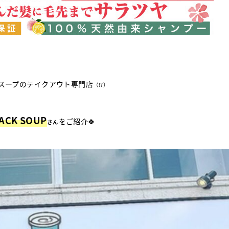
スープのテイクアウト専門店
（⁉）
BACK SOUP
をご紹介🍀
さん