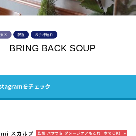
幡東区
駅近
お子様連れ
ING BACK SOUP
stagramをチェック