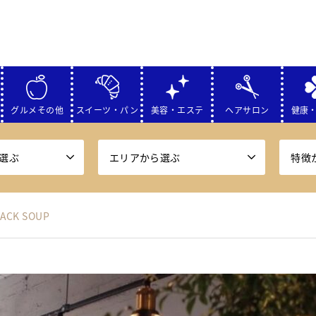
グルメその他
スイーツ・パン
美容・エステ
ヘアサロン
健康
選ぶ
エリアから選ぶ
特徴
CK SOUP