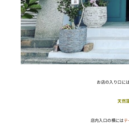
お店の入り口に
天然
店内入口の横には
テ