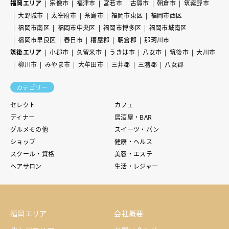
福岡エリア
宗像市
福津市
宮若市
古賀市
朝倉市
筑紫野市
大野城市
太宰府市
糸島市
福岡市東区
福岡市西区
福岡市南区
福岡市中央区
福岡市博多区
福岡市城南区
福岡市早良区
春日市
糟屋郡
朝倉郡
那珂川市
筑後エリア
小郡市
久留米市
うきは市
八女市
筑後市
大川市
柳川市
みやま市
大牟田市
三井郡
三潴郡
八女郡
カテゴリー
セレクト
カフェ
ディナー
居酒屋・BAR
グルメその他
スイーツ・パン
ショップ
健康・ヘルス
スクール・資格
美容・エステ
ヘアサロン
生活・レジャー
福岡エリア
会社概要