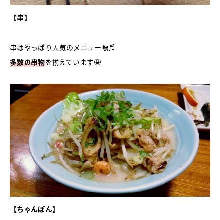
【串】
串はやっぱり人気のメニュー🐔♬
多数の串物
を揃えています🤩
【ちゃんぽん】