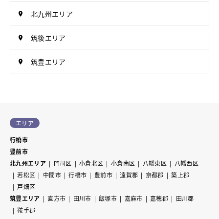
北九州エリア
筑後エリア
筑豊エリア
エリア
行橋市
豊前市
北九州エリア
門司区
小倉北区
小倉南区
八幡東区
八幡西区
若松区
中間市
行橋市
豊前市
遠賀郡
京都郡
築上郡
戸畑区
筑豊エリア
直方市
田川市
飯塚市
嘉麻市
嘉穂郡
田川郡
鞍手郡