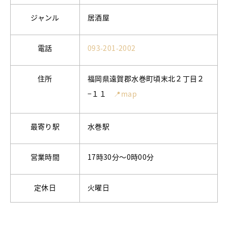
ジャンル
居酒屋
電話
093-201-2002
住所
福岡県遠賀郡水巻町頃末北２丁目２
−１１
📍map
最寄り駅
水巻駅
営業時間
17時30分～0時00分
定休日
火曜日