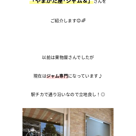
「やまがた屋･ジャム＆」
さんを
ご紹介します😊🌈
以前は果物屋さんでしたが
現在は
ジャム専門
になっています♪
駅チカで通り沿いなので立地良し！◎