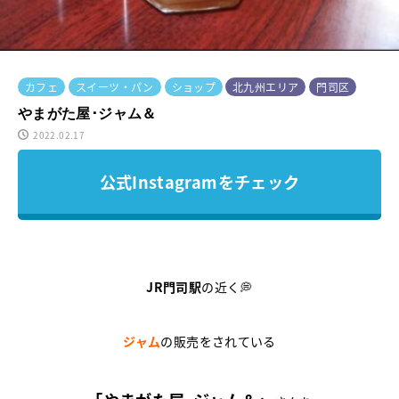
カフェ
スイーツ・パン
ショップ
北九州エリア
門司区
やまがた屋･ジャム＆
2022.02.17
公式Instagramをチェック
JR門司駅
の近く💭
ジャム
の販売をされている