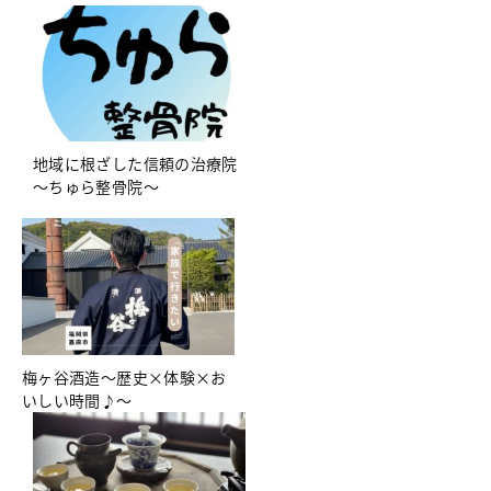
地域に根ざした信頼の治療院
～ちゅら整骨院～
梅ヶ谷酒造～歴史×体験×お
いしい時間♪～