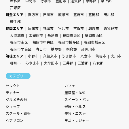
若松区
中間市
行橋市
豊前市
遠賀郡
京都郡
築上郡
戸畑区
筑豊エリア
直方市
田川市
飯塚市
嘉麻市
嘉穂郡
田川郡
鞍手郡
福岡エリア
宗像市
福津市
宮若市
古賀市
朝倉市
筑紫野市
大野城市
太宰府市
糸島市
福岡市東区
福岡市西区
福岡市南区
福岡市中央区
福岡市博多区
福岡市城南区
福岡市早良区
春日市
糟屋郡
朝倉郡
那珂川市
筑後エリア
小郡市
久留米市
うきは市
八女市
筑後市
大川市
柳川市
みやま市
大牟田市
三井郡
三潴郡
八女郡
カテゴリー
セレクト
カフェ
ディナー
居酒屋・BAR
グルメその他
スイーツ・パン
ショップ
健康・ヘルス
スクール・資格
美容・エステ
ヘアサロン
生活・レジャー