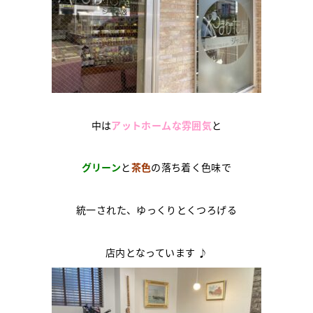
中は
アットホームな雰囲気
と
グリーン
と
茶色
の落ち着く色味で
統一された、ゆっくりとくつろげる
店内となっています ♪