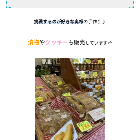
挑戦するのが好きな奥様
の手作り♪
漬物
や
クッキー
も販売
しています🌱