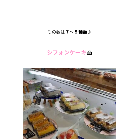
その数は
７～８種類♪
シフォンケーキ
🍰