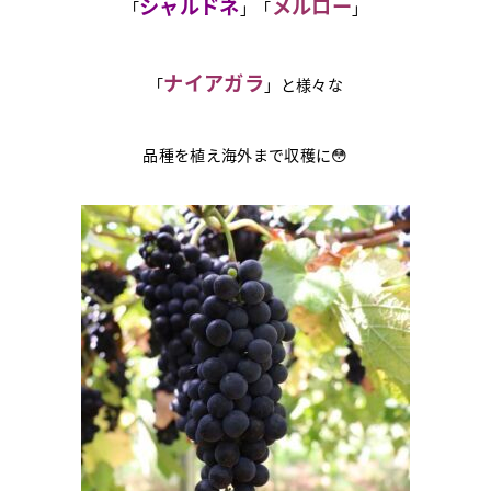
シャルドネ
メルロー
「
」「
」
ナイアガラ
「
」と様々な
品種を植え海外まで収穫に😳