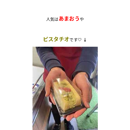
あまおう
人気は
や
ピスタチオ
です🤍
↓