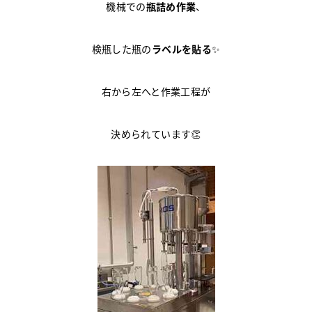
機械での
瓶詰め作業
、
検瓶した瓶の
ラベルを貼る
✨
右から左へと作業工程が
決められています👏