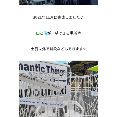
2021年11月
に完成しました♪
山
と
海
が一望できる場所💭
土日は外で試飲などもできます✨