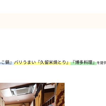
！
んこ鍋』
バリうまい『久留米焼とり』
『博多料理』
を提