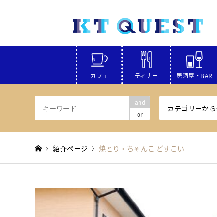
カフェ
ディナー
居酒屋・BAR
and
カテゴリーから
or
紹介ページ
焼とり・ちゃんこ どすこい