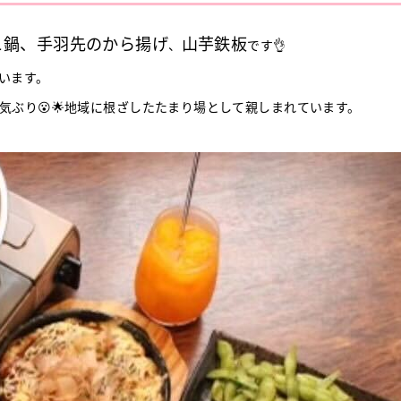
こ鍋、
手羽先のから揚げ
山芋鉄板
、
です👌
います。
ぶり😮🌟地域に根ざしたたまり場として親しまれています。