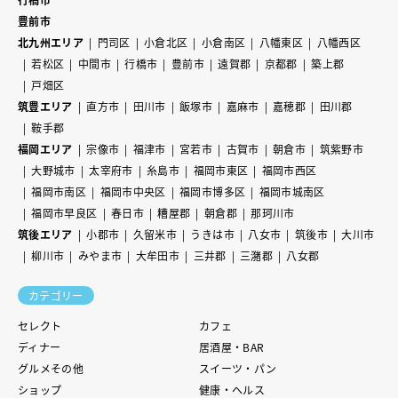
豊前市
北九州エリア
門司区
小倉北区
小倉南区
八幡東区
八幡西区
若松区
中間市
行橋市
豊前市
遠賀郡
京都郡
築上郡
戸畑区
筑豊エリア
直方市
田川市
飯塚市
嘉麻市
嘉穂郡
田川郡
鞍手郡
福岡エリア
宗像市
福津市
宮若市
古賀市
朝倉市
筑紫野市
大野城市
太宰府市
糸島市
福岡市東区
福岡市西区
福岡市南区
福岡市中央区
福岡市博多区
福岡市城南区
福岡市早良区
春日市
糟屋郡
朝倉郡
那珂川市
筑後エリア
小郡市
久留米市
うきは市
八女市
筑後市
大川市
柳川市
みやま市
大牟田市
三井郡
三潴郡
八女郡
カテゴリー
セレクト
カフェ
ディナー
居酒屋・BAR
グルメその他
スイーツ・パン
ショップ
健康・ヘルス