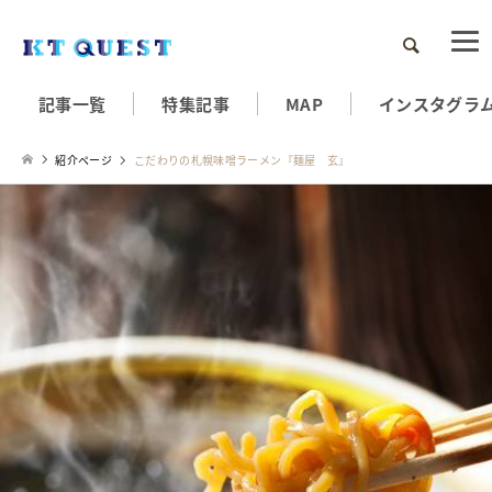
検索
記事一覧
特集記事
MAP
インスタグラ
紹介ページ
こだわりの札幌味噌ラーメン『麺屋 玄』