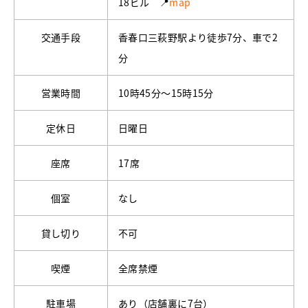
18ビル 📍
map
交通手段
香春口三萩野駅より徒歩7分、車で2
分
営業時間
10時45分～15時15分
定休日
日曜日
座席
17席
個室
なし
貸し切り
不可
喫煙
全席禁煙
駐車場
あり（店舗裏に7台）