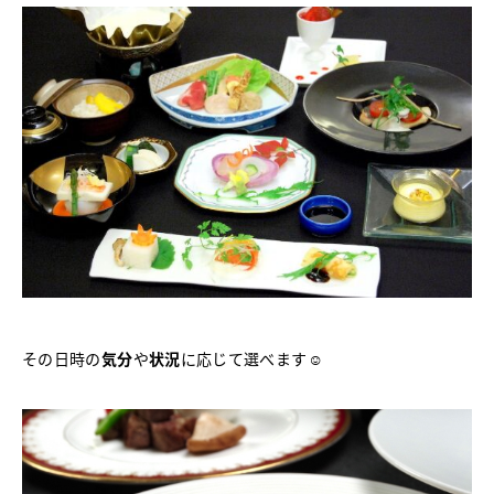
その日時の
気分
や
状況
に応じて選べます☺