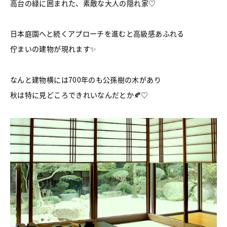
高台の
緑に囲まれた、
素敵な
大人の隠れ家♡
日本庭園へと続くアプローチを進むと高級感あふれる
佇まいの建物が現れます✨
なんと建物横には700年のも公孫樹の木があり
秋は特に見どころできれいなんだとか🍂♡