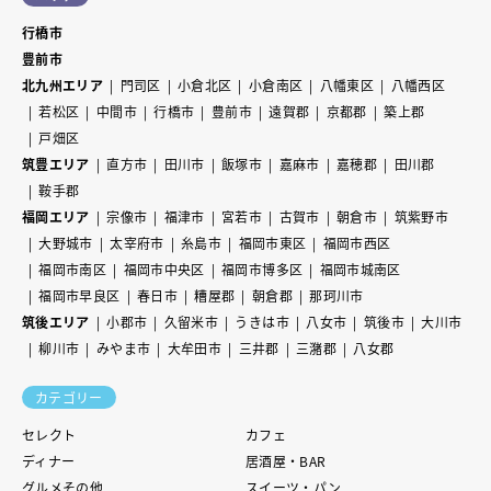
行橋市
豊前市
北九州エリア
門司区
小倉北区
小倉南区
八幡東区
八幡西区
若松区
中間市
行橋市
豊前市
遠賀郡
京都郡
築上郡
戸畑区
筑豊エリア
直方市
田川市
飯塚市
嘉麻市
嘉穂郡
田川郡
鞍手郡
福岡エリア
宗像市
福津市
宮若市
古賀市
朝倉市
筑紫野市
大野城市
太宰府市
糸島市
福岡市東区
福岡市西区
福岡市南区
福岡市中央区
福岡市博多区
福岡市城南区
福岡市早良区
春日市
糟屋郡
朝倉郡
那珂川市
筑後エリア
小郡市
久留米市
うきは市
八女市
筑後市
大川市
柳川市
みやま市
大牟田市
三井郡
三潴郡
八女郡
カテゴリー
セレクト
カフェ
ディナー
居酒屋・BAR
グルメその他
スイーツ・パン