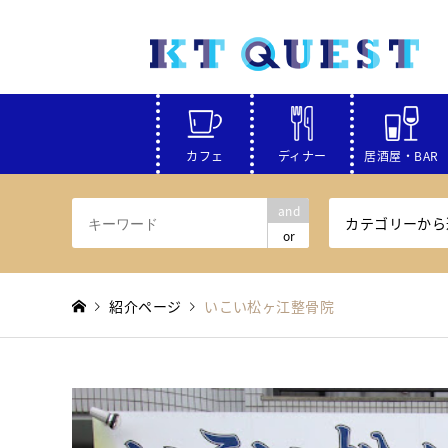
カフェ
ディナー
居酒屋・BAR
and
カテゴリーから
or
紹介ページ
いこい松ヶ江整骨院