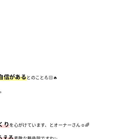
自信がある
とのこと💪🏻🔥
。
くり
を心がけています、とオーナーさん☺🌈
らえる
素敵な整骨院ですね✨