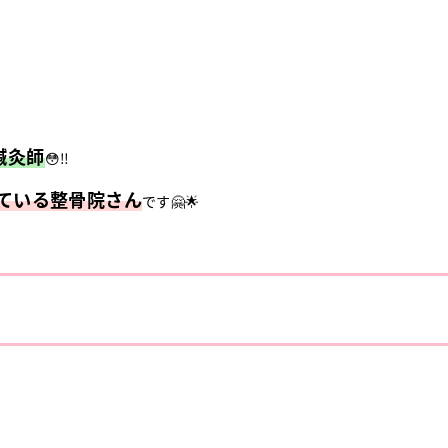
鍼灸師
😳‼
ている整骨院さん
です🤗🌟