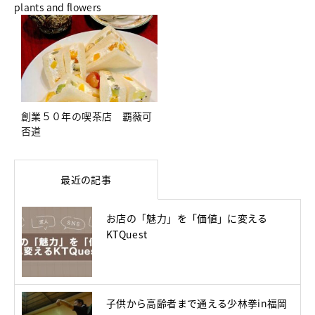
plants and flowers
創業５０年の喫茶店 覇薇可
否道
最近の記事
お店の「魅力」を「価値」に変える
KTQuest
子供から高齢者まで通える少林拳in福岡