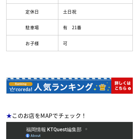
定休日
土日祝
駐車場
有 21番
お子様
可
★
このお店をMAPでチェック！