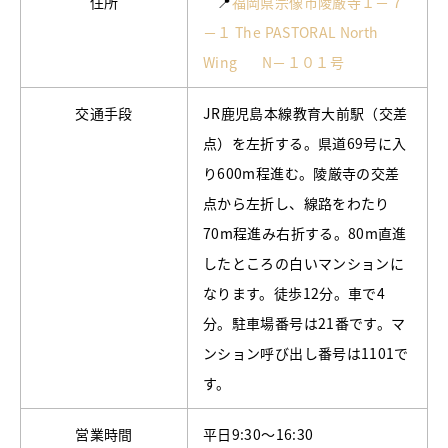
住所
📍
福岡県宗像市陵厳寺１－７
－１ The PASTORAL North
Wing N－１０１号
交通手段
JR鹿児島本線教育大前駅（交差
点）を左折する。県道69号に入
り600m程進む。陵厳寺の交差
点から左折し、線路をわたり
70m程進み右折する。80m直進
したところの白いマンションに
なります。徒歩12分。車で4
分。駐車場番号は21番です。マ
ンション呼び出し番号は1101で
す。
営業時間
平日9:30～16:30