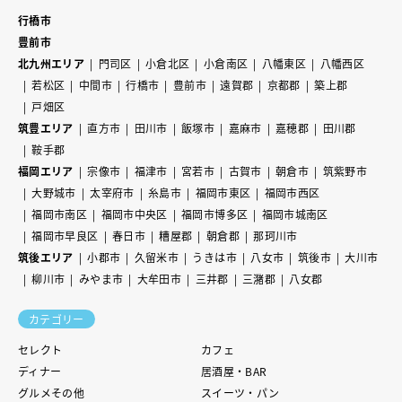
行橋市
豊前市
北九州エリア
門司区
小倉北区
小倉南区
八幡東区
八幡西区
若松区
中間市
行橋市
豊前市
遠賀郡
京都郡
築上郡
戸畑区
筑豊エリア
直方市
田川市
飯塚市
嘉麻市
嘉穂郡
田川郡
鞍手郡
福岡エリア
宗像市
福津市
宮若市
古賀市
朝倉市
筑紫野市
大野城市
太宰府市
糸島市
福岡市東区
福岡市西区
福岡市南区
福岡市中央区
福岡市博多区
福岡市城南区
福岡市早良区
春日市
糟屋郡
朝倉郡
那珂川市
筑後エリア
小郡市
久留米市
うきは市
八女市
筑後市
大川市
柳川市
みやま市
大牟田市
三井郡
三潴郡
八女郡
カテゴリー
セレクト
カフェ
ディナー
居酒屋・BAR
グルメその他
スイーツ・パン