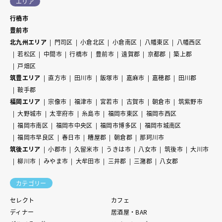
エリア
行橋市
豊前市
北九州エリア
門司区
小倉北区
小倉南区
八幡東区
八幡西区
若松区
中間市
行橋市
豊前市
遠賀郡
京都郡
築上郡
戸畑区
筑豊エリア
直方市
田川市
飯塚市
嘉麻市
嘉穂郡
田川郡
鞍手郡
福岡エリア
宗像市
福津市
宮若市
古賀市
朝倉市
筑紫野市
大野城市
太宰府市
糸島市
福岡市東区
福岡市西区
福岡市南区
福岡市中央区
福岡市博多区
福岡市城南区
福岡市早良区
春日市
糟屋郡
朝倉郡
那珂川市
筑後エリア
小郡市
久留米市
うきは市
八女市
筑後市
大川市
柳川市
みやま市
大牟田市
三井郡
三潴郡
八女郡
カテゴリー
セレクト
カフェ
ディナー
居酒屋・BAR