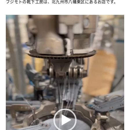
フジモトの靴下工房は、北九州市八幡東区にあるお店です。
動
画
プ
レ
ー
ヤ
ー