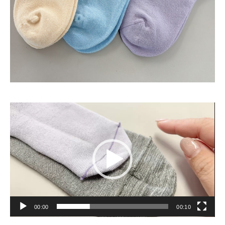
動
画
プ
レ
ー
ヤ
ー
00:00
00:10