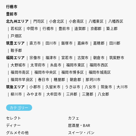
行橋市
豊前市
北九州エリア
門司区
小倉北区
小倉南区
八幡東区
八幡西区
若松区
中間市
行橋市
豊前市
遠賀郡
京都郡
築上郡
戸畑区
筑豊エリア
直方市
田川市
飯塚市
嘉麻市
嘉穂郡
田川郡
鞍手郡
福岡エリア
宗像市
福津市
宮若市
古賀市
朝倉市
筑紫野市
大野城市
太宰府市
糸島市
福岡市東区
福岡市西区
福岡市南区
福岡市中央区
福岡市博多区
福岡市城南区
福岡市早良区
春日市
糟屋郡
朝倉郡
那珂川市
筑後エリア
小郡市
久留米市
うきは市
八女市
筑後市
大川市
柳川市
みやま市
大牟田市
三井郡
三潴郡
八女郡
カテゴリー
セレクト
カフェ
ディナー
居酒屋・BAR
グルメその他
スイーツ・パン