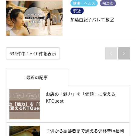
健康・ヘルス
福津市
駅近
加藤由紀子バレエ教室
634件中 1〜10件を表示


最近の記事
お店の「魅力」を「価値」に変える
KTQuest
子供から高齢者まで通える少林拳in福岡