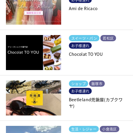
Ami de Ricaco
スイーツ・パン
若松区
お子様連れ
Chocolat TO YOU
ショップ
飯塚市
お子様連れ
Beetleland兜鍬屋(カブクワ
ヤ)
生活・レジャー
小倉南区