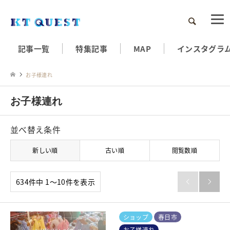
検索
記事一覧
特集記事
MAP
インスタグラ
お子様連れ
お子様連れ
並べ替え条件
新しい順
古い順
閲覧数順
634件中 1〜10件を表示


ショップ
春日市
お子様連れ