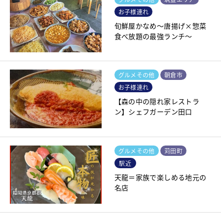
お子様連れ
旬鮮屋かなめ～唐揚げ×惣菜
食べ放題の最強ランチ～
グルメその他
朝倉市
お子様連れ
【森の中の隠れ家レストラ
ン】シェフガーデン田口
グルメその他
苅田町
駅近
天龍＝家族で楽しめる地元の
名店