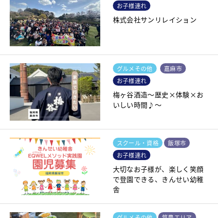
お子様連れ
株式会社サンリレイション
グルメその他
嘉麻市
お子様連れ
梅ヶ谷酒造～歴史×体験×お
いしい時間♪～
スクール・資格
飯塚市
お子様連れ
大切なお子様が、楽しく笑顔
で登園できる、きんせい幼稚
舎
グルメその他
筑豊エリア