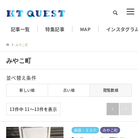
検索
記事一覧
特集記事
MAP
インスタグラ
みやこ町
みやこ町
並べ替え条件
新しい順
古い順
閲覧数順
13件中 11〜13件を表示


美容・エステ
みやこ町