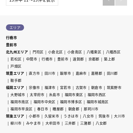
エリア
行橋市
豊前市
北九州エリア
門司区
小倉北区
小倉南区
八幡東区
八幡西区
若松区
中間市
行橋市
豊前市
遠賀郡
京都郡
築上郡
戸畑区
筑豊エリア
直方市
田川市
飯塚市
嘉麻市
嘉穂郡
田川郡
鞍手郡
福岡エリア
宗像市
福津市
宮若市
古賀市
朝倉市
筑紫野市
大野城市
太宰府市
糸島市
福岡市東区
福岡市西区
福岡市南区
福岡市中央区
福岡市博多区
福岡市城南区
福岡市早良区
春日市
糟屋郡
朝倉郡
那珂川市
筑後エリア
小郡市
久留米市
うきは市
八女市
筑後市
大川市
柳川市
みやま市
大牟田市
三井郡
三潴郡
八女郡