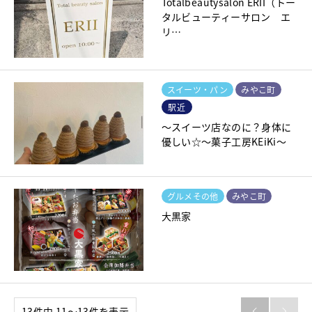
Totalbeautysalon ERII（トー
タルビューティーサロン エ
リ…
スイーツ・パン
みやこ町
駅近
～スイーツ店なのに？身体に
優しい☆～菓子工房KEiKi～
グルメその他
みやこ町
大黒家
13件中 11〜13件を表示

